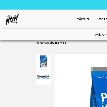
CÃES
GAT
Adicion
|
|
Home
Cães
Alimentos