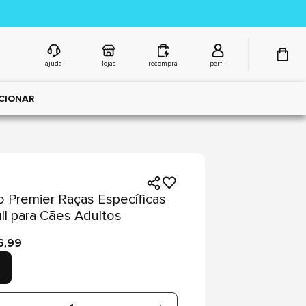
ajuda
lojas
recompra
perfil
CIONAR
 Premier Raças Específicas
ull para Cães Adultos
6,99