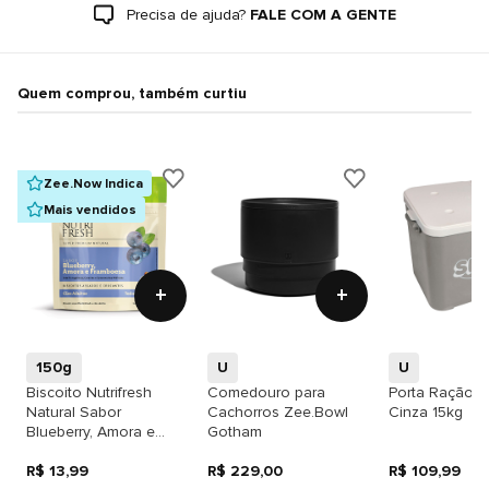
Precisa de ajuda?
FALE COM A GENTE
Quem comprou, também curtiu
Zee.Now Indica
Mais vendidos
+
+
150g
U
U
Biscoito Nutrifresh
Comedouro para
Porta Ração S
Natural Sabor
Cachorros Zee.Bowl
Cinza 15kg
Blueberry, Amora e
Gotham
Framboesa para Cães
Adultos
R$ 13,99
R$ 229,00
R$ 109,99