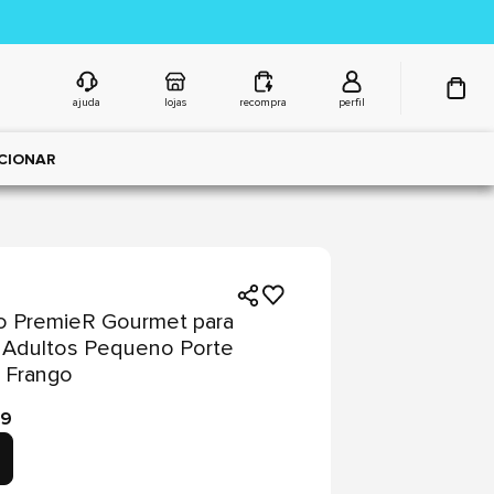
ajuda
lojas
recompra
perfil
CIONAR
o PremieR Gourmet para
 Adultos Pequeno Porte
 Frango
99