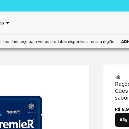
OS
e seu endereço para ver os
produtos disponíveis na sua região.
ADI
Raçã
Cães
sabor
R$ 8,
85g