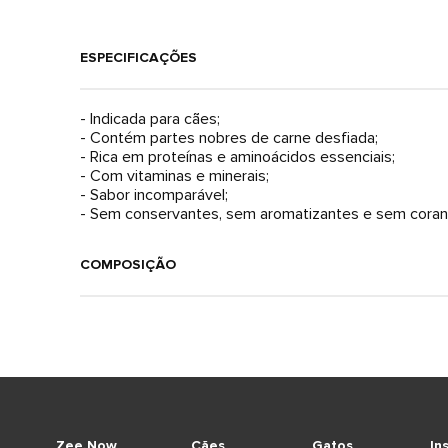
ESPECIFICAÇÕES
- Indicada para cães;
- Contém partes nobres de carne desfiada;
- Rica em proteínas e aminoácidos essenciais;
- Com vitaminas e minerais;
- Sabor incomparável;
- Sem conservantes, sem aromatizantes e sem coran
COMPOSIÇÃO
Zee.Now
Cães
Gatos
In