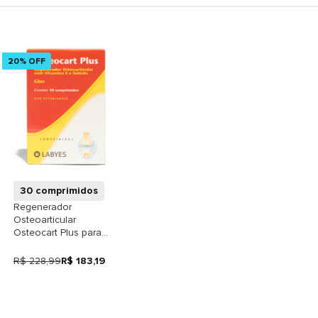
20% OFF
+
30 comprimidos
Regenerador
Osteoarticular
Osteocart Plus para
Cães
R$ 228,99
R$ 183,19