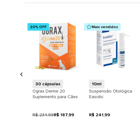
20% OFF
Mais vendidos
+
+
30 cápsulas
10ml
Ograx Derme 20
Suspensão Otológica
Suplemento para Cães
Easotic
R$ 234,99
R$ 187,99
R$ 241,99