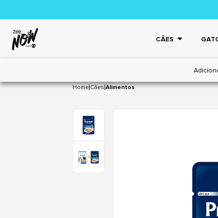
CÃES
GAT
Adicion
|
|
Home
Cães
Alimentos