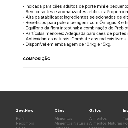
- Indicada para cães adultos de porte mini e pequeno;
- Sem corantes e aromatizantes artificiais: Proporcio
- Alta palatabilidade: Ingredientes selecionados de al
- Benefícios para pele e pelagem: com Ômegas 3 e 6,
- Equilíbrio da flora intestinal: a combinação de Preb
- Partículas menores: Adequada para cães de portes 
- Antioxidantes naturais: Combate aos radicais livres
- Disponível em embalagem de 10,1kg e 15kg.
COMPOSIÇÃO
Zee.Now
Cães
Gatos
In
Perfil
Alimentos
Alimentos
Te
Recompra
Alimentos Naturais
Alimentos Naturais
Po