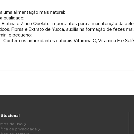
na uma alimentação mais natural;
ta qualidade;
 Biotina e Zinco Quelato, importantes para a manutenção da pele
ióticos, Fibras e Extrato de Yucca, auxilia na formação de fezes 
mini e pequeno;
 – Contém os antioxidantes naturais Vitamina C, Vitamina E e Selê
stitucional
rmos de uso
lítica de privacidade