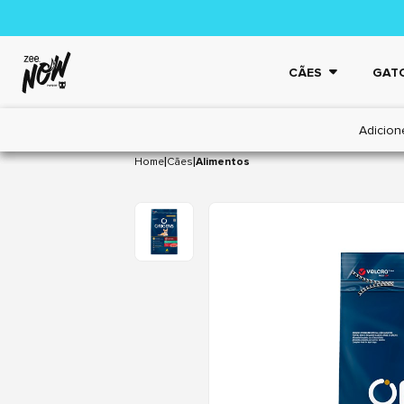
CÃES
GAT
Adicion
|
|
Home
Cães
Alimentos