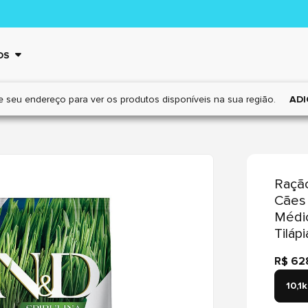
OS
e seu endereço para ver os
produtos disponíveis na sua região.
ADI
Ração
Cães 
Médio
Tilápi
R$ 62
10,1