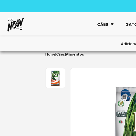
CÃES
GAT
Adicion
|
|
Home
Cães
Alimentos