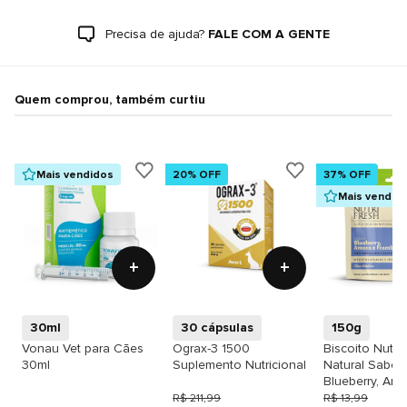
Precisa de ajuda?
FALE COM A GENTE
Quem comprou, também curtiu
Mais vendidos
20% OFF
37% OFF
Mais vendid
+
+
30ml
30 cápsulas
150g
Vonau Vet para Cães
Ograx-3 1500
Biscoito Nutrif
30ml
Suplemento Nutricional
Natural Sabor
Blueberry, Amo
Framboesa pa
R$ 211,99
R$ 13,99