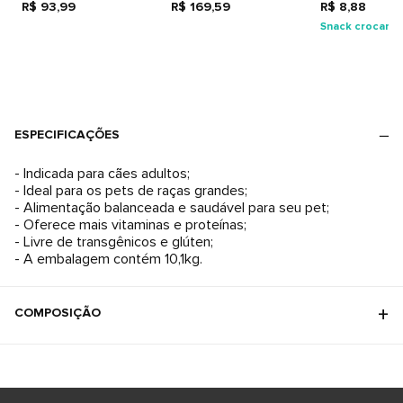
R$ 93,99
R$ 169,59
Adultos
R$ 8,88
Snack crocant
ESPECIFICAÇÕES
- Indicada para cães adultos;
- Ideal para os pets de raças grandes;
- Alimentação balanceada e saudável para seu pet;
- Oferece mais vitaminas e proteínas;
- Livre de transgênicos e glúten;
- A embalagem contém 10,1kg.
COMPOSIÇÃO