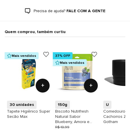
Precisa de ajuda?
FALE COM A GENTE
Quem comprou, também curtiu
Mais vendidos
37% OFF
Mais vendidos
+
+
30 unidades
150g
U
Tapete Higiênico Super
Biscoito Nutrifresh
Comedouro p
Secão Max
Natural Sabor
Cachorros Ze
Blueberry, Amora e
Gotham
Framboesa para Cães
R$ 13,99