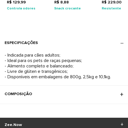
R$ 129,99
Adultos
R$ 8,88
R$ 229,00
Controla odores
Snack crocante
Resistente
ESPECIFICAÇÕES
- Indicada para cães adultos;
- Ideal para os pets de raças pequenas;
- Alimento completo e balanceado;
- Livre de glúten e transgênicos;
- Disponíveis em embalagens de 800g, 2,5kg e 10,1kg.
COMPOSIÇÃO
Zee.Now