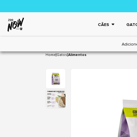
CÃES
GAT
Adicion
|
|
Home
Gatos
Alimentos