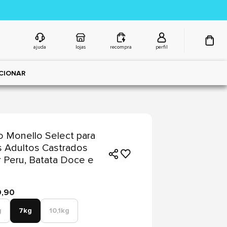
ajuda
lojas
recompra
perfil
CIONAR
 Monello Select para
 Adultos Castrados
 Peru, Batata Doce e
9,90
g
7kg
10,1kg