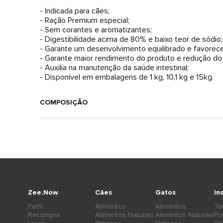
- Indicada para cães;
- Ração Premium especial;
- Sem corantes e aromatizantes;
- Digestibilidade acima de 80% e baixo teor de sódio;
- Garante um desenvolvimento equilibrado e favorec
- Garante maior rendimento do produto e redução do
- Auxilia na manutenção da saúde intestinal;
- Disponível em embalagens de 1 kg, 10,1 kg e 15kg.
COMPOSIÇÃO
Zee.Now
Cães
Gatos
In
Perfil
Alimentos
Alimentos
Te
Recompra
Alimentos Naturais
Alimentos Naturais
Po