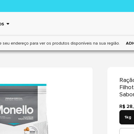
OS
e seu endereço para ver os
produtos disponíveis na sua região.
ADI
Ração
Filho
Sabor
R$ 28
1kg