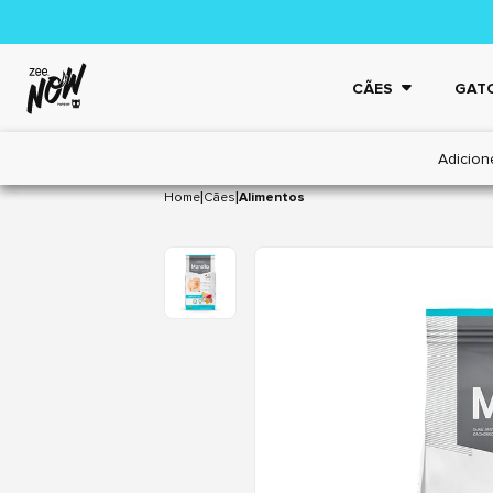
CÃES
GAT
Adicion
|
|
Home
Cães
Alimentos