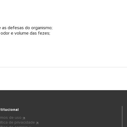
e as defesas do organismo;
 odor e volume das fezes;
stitucional
rmos de uso
lítica de privacidade