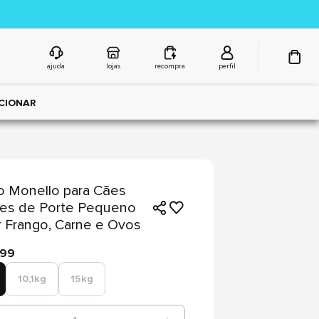
ajuda
lojas
recompra
perfil
CIONAR
 Monello para Cães
tes de Porte Pequeno
 Frango, Carne e Ovos
,99
10,1kg
15kg