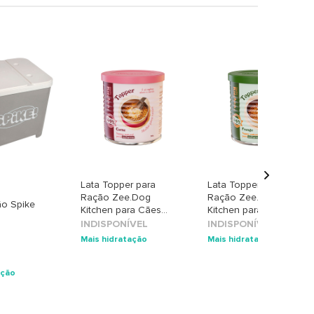
+
Lata Topper para
Lata Topper para
Ração Zee.Dog
Ração Zee.Dog
ão Spike
Kitchen para Cães
Kitchen para Cães
g
sabor Carne
sabor Frango
INDISPONÍVEL
INDISPONÍVEL
Mais hidratação
Mais hidratação
ação