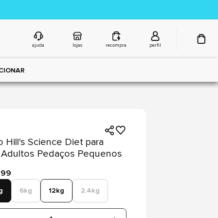
ajuda
lojas
recompra
perfil
CIONAR
 Hill's Science Diet para
 Adultos Pedaços Pequenos
,99
g
6kg
12kg
2,4kg