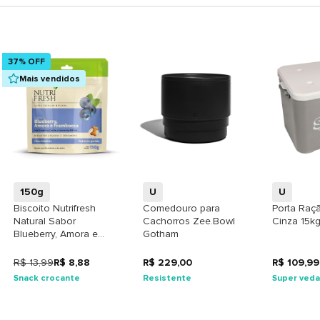
37% OFF
Mais vendidos
+
+
150g
U
U
Biscoito Nutrifresh
Comedouro para
Porta Raç
Natural Sabor
Cachorros Zee.Bowl
Cinza 15k
Blueberry, Amora e
Gotham
Framboesa para Cães
Adultos
R$ 13,99
R$ 8,88
R$ 229,00
R$ 109,99
Snack crocante
Resistente
Super ved