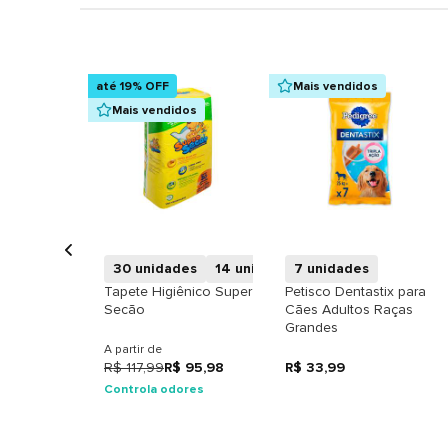
até 19% OFF
Mais vendidos
Mais vendidos
+
+
30 unidades
14 unidades
7 unidades
Tapete Higiênico Super
Petisco Dentastix para
Secão
Cães Adultos Raças
Grandes
A partir de
R$ 117,99
R$ 95,98
R$ 33,99
Controla odores