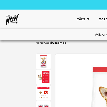
CÃES
GAT
Adicion
|
|
Home
Cães
Alimentos