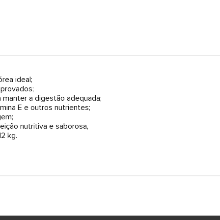
rea ideal;
mprovados;
 a manter a digestão adequada;
ina E e outros nutrientes;
gem;
eição nutritiva e saborosa,
2 kg.