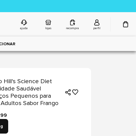
ajuda
lojas
recompra
perfil
CIONAR
 Hill's Science Diet
idade Saudável
ços Pequenos para
Adultos Sabor Frango
,99
kg