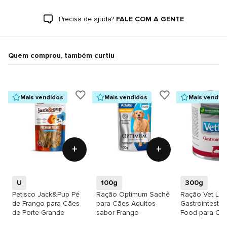
Precisa de ajuda?
FALE COM A GENTE
Quem comprou, também curtiu
Mais vendidos
Mais vendidos
Mais vendid
+
+
U
100g
300g
Petisco Jack&Pup Pé
Ração Optimum Sachê
Ração Vet Life
de Frango para Cães
para Cães Adultos
Gastrointestin
de Porte Grande
sabor Frango
Food para Cã