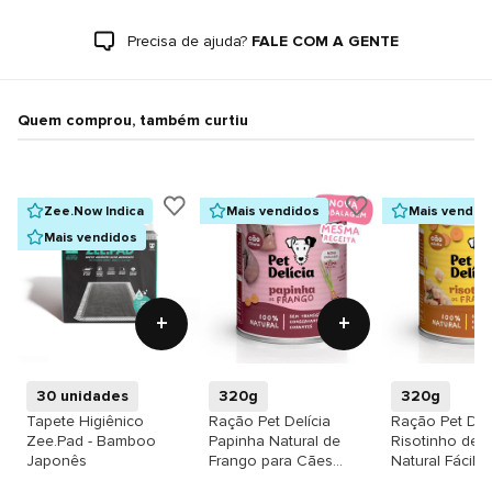
Precisa de ajuda?
FALE COM A GENTE
Quem comprou, também curtiu
Zee.Now Indica
Mais vendidos
Mais vendid
Mais vendidos
+
+
30 unidades
320g
320g
Tapete Higiênico
Ração Pet Delícia
Ração Pet Delí
Zee.Pad - Bamboo
Papinha Natural de
Risotinho de 
Japonês
Frango para Cães
Natural Fácil 
Filhotes
para Cães