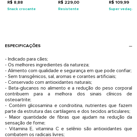
Adultos
R$ 8,88
R$ 229,00
R$ 109,99
Snack crocante
Resistente
Super vedação
ESPECIFICAÇÕES
- Indicado para cães;
- Os melhores ingredientes da natureza;
- Alimento com qualidade e segurança em que pode confiar;
- Sem transgênicos, sal, aromas e corantes artificiais;
- Conservado com antioxidantes naturais;
- Beta-glucanos no alimento e a redução do peso corporal
contribuem para a melhora dos sinais clínicos de
osteoartrite;
- Contém glicosamina e condroitina, nutrientes que fazem
parte da estrutura das cartilagens e dos tecidos articulares;
- Maior quantidade de fibras que ajudam na redução da
sensação de fome;
- Vitamina E, vitamina C e selênio são antioxidantes que
combatem os radicais livres;