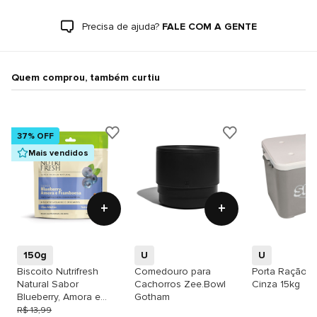
Precisa de ajuda?
FALE COM A GENTE
Quem comprou, também curtiu
37% OFF
Mais vendidos
+
+
150g
U
U
Biscoito Nutrifresh
Comedouro para
Porta Ração S
Natural Sabor
Cachorros Zee.Bowl
Cinza 15kg
Blueberry, Amora e
Gotham
Framboesa para Cães
R$ 13,99