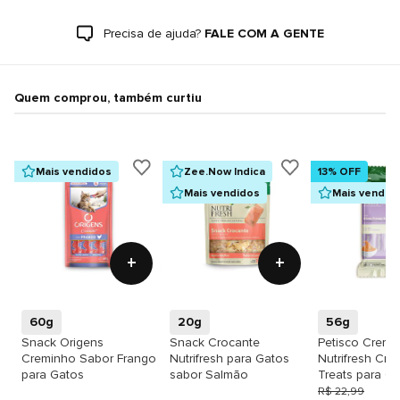
Precisa de ajuda?
FALE COM A GENTE
Quem comprou, também curtiu
Mais vendidos
Zee.Now Indica
13% OFF
Mais vendidos
Mais vendid
+
+
60g
20g
56g
Snack Origens
Snack Crocante
Petisco Crem
Creminho Sabor Frango
Nutrifresh para Gatos
Nutrifresh Cr
para Gatos
sabor Salmão
Treats para G
sabor Atum, F
R$ 22,99