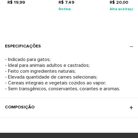
R$ 19,99
R$ 7,49
Vitaminas
R$ 20,00
Rotina
Alta aceitação
ESPECIFICAÇÕES
- Indicado para gatos;
- Ideal para animais adultos e castrados;
- Feito com ingredientes naturais;
- Elevada quantidade de carnes selecionais;
- Cereais integrais e vegetais cozidos ao vapor;
- Sem transgênicos, conservantes, corantes e aromas.
COMPOSIÇÃO