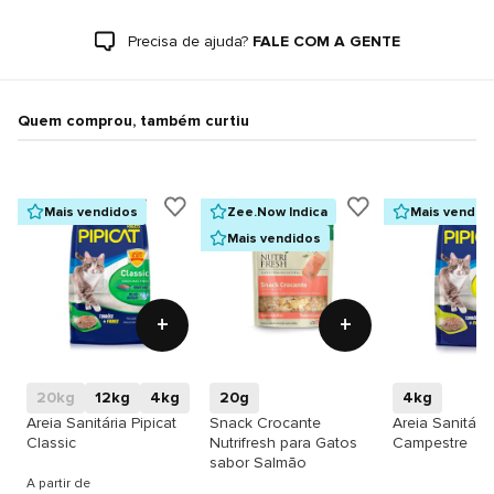
Precisa de ajuda?
FALE COM A GENTE
Quem comprou, também curtiu
Mais vendidos
Zee.Now Indica
Mais vendid
Mais vendidos
+
+
20kg
12kg
4kg
20g
4kg
Areia Sanitária Pipicat
Snack Crocante
Areia Sanitária
Classic
Nutrifresh para Gatos
Campestre
sabor Salmão
A partir de