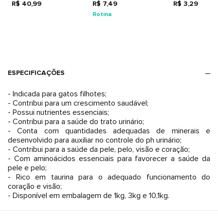
Gatas Gestantes e em
R$ 40,99
R$ 7,49
R$ 3,29
Lactação
Rotina
ESPECIFICAÇÕES
- Indicada para gatos filhotes;
- Contribui para um crescimento saudável;
- Possui nutrientes essenciais;
- Contribui para a saúde do trato urinário;
- Conta com quantidades adequadas de minerais e
desenvolvido para auxiliar no controle do ph urinário;
- Contribui para a saúde da pele, pelo, visão e coração;
- Com aminoácidos essenciais para favorecer a saúde da
pele e pelo;
- Rico em taurina para o adequado funcionamento do
coração e visão;
- Disponível em embalagem de 1kg, 3kg e 10,1kg.