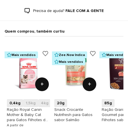
Precisa de ajuda?
FALE COM A GENTE
Quem comprou, também curtiu
Mais vendidos
Zee.Now Indica
Mais vendid
Mais vendidos
+
+
0,4kg
1,5kg
4kg
20g
85g
Ração Royal Canin
Snack Crocante
Ração GranPl
Mother & Baby Cat
Nutrifresh para Gatos
Gourmet para
para Gatos Filhotes de
sabor Salmão
Filhotes sabor
1 a 4 meses de idade,
A partir de