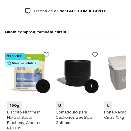
Precisa de ajuda?
FALE COM A GENTE
Quem comprou, também curtiu
37% OFF
Mais vendidos
+
+
150g
U
U
Biscoito Nutrifresh
Comedouro para
Porta Ração S
Natural Sabor
Cachorros Zee.Bowl
Cinza 15kg
Blueberry, Amora e
Gotham
Framboesa para Cães
R$ 13,99