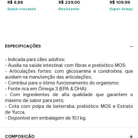
Adultos
R$ 8,88
R$ 229,00
R$ 109,99
Snack crocante
Resistente
Super vedação
ESPECIFICAÇÕES
- Indicada para cães adultos;
- Auxilia na saúde intestinal: com fibras e prebiótico MOS;
- Articulações fortes: com glicosamina e condroitina, que
auxiliam na manutenção das articulações;
- Contribui para o ótimo funcionamento do organismo;
- Fonte rica em Ômega 3 (EPA & DHA);
- Com ingredientes de alta qualidade que garantem o
máximo de sabor para pets;
- Cota com polpa de beterraba, prebiótico MOS e Extrato
de Yucca,
- Disponível em embalagem de 10,1 kg.
COMPOSIÇÃO