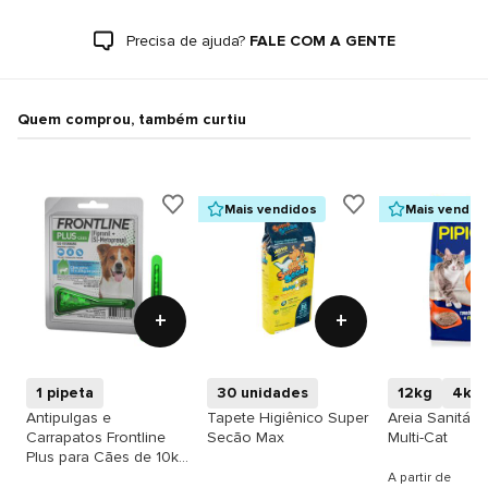
Precisa de ajuda?
FALE COM A GENTE
Quem comprou, também curtiu
Mais vendidos
Mais vendid
+
+
1 pipeta
30 unidades
12kg
4kg
Antipulgas e
Tapete Higiênico Super
Areia Sanitária
Carrapatos Frontline
Secão Max
Multi-Cat
Plus para Cães de 10kg
a 20kg
A partir de