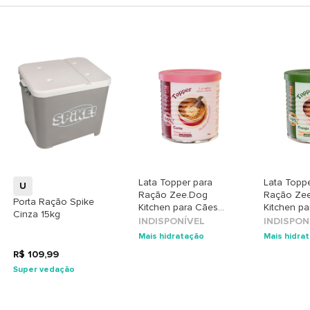
+
Lata Topper para
Lata Topp
U
Ração Zee.Dog
Ração Ze
Porta Ração Spike
Kitchen para Cães
Kitchen p
Cinza 15kg
sabor Carne
sabor Fra
INDISPONÍVEL
INDISPON
Mais hidratação
Mais hidra
R$ 109,99
Super vedação