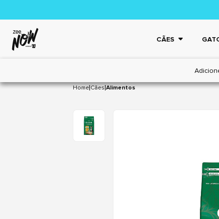
CÃES
GAT
Adicion
|
|
Home
Cães
Alimentos