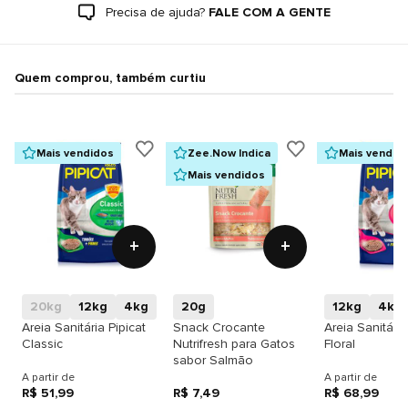
Precisa de ajuda?
FALE COM A GENTE
Quem comprou, também curtiu
Mais vendidos
Zee.Now Indica
Mais vendid
Mais vendidos
+
+
20kg
12kg
4kg
20g
12kg
4kg
Areia Sanitária Pipicat
Snack Crocante
Areia Sanitária
Classic
Nutrifresh para Gatos
Floral
sabor Salmão
A partir de
A partir de
R$ 51,99
R$ 7,49
R$ 68,99