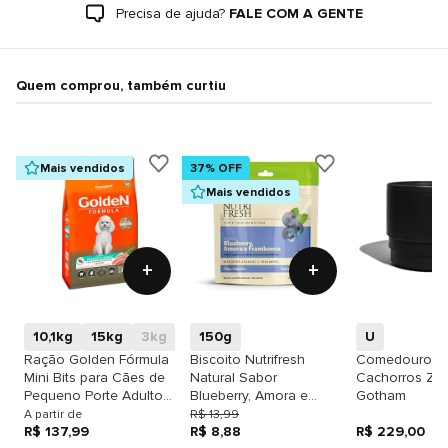
Precisa de ajuda?
FALE COM A GENTE
Quem comprou, também curtiu
Mais vendidos
37% OFF
Mais vendidos
+
+
10,1kg
15kg
3kg
1kg
150g
U
Ração Golden Fórmula
Biscoito Nutrifresh
Comedouro p
Mini Bits para Cães de
Natural Sabor
Cachorros Ze
Pequeno Porte Adultos
Blueberry, Amora e
Gotham
sabor Frango & Arroz
Framboesa para Cães
A partir de
R$ 13,99
R$ 137,99
Adultos
R$ 8,88
R$ 229,00