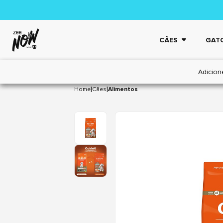
CÃES
GAT
Adicion
|
|
Home
Cães
Alimentos