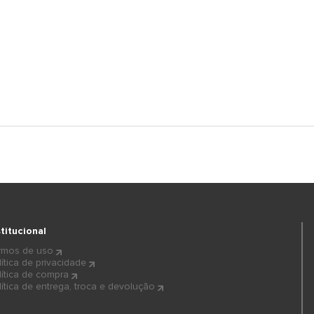
stitucional
rmos de uso
lítica de privacidade
lítica de compra
lítica de entrega, troca e devolução