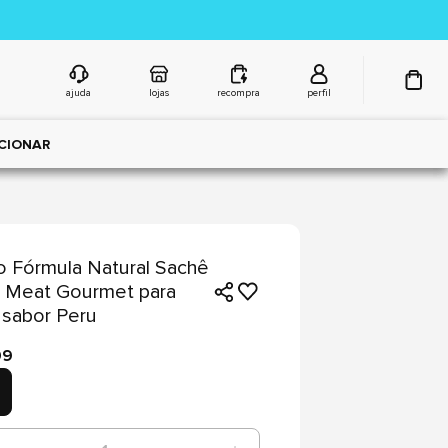
ajuda
lojas
recompra
perfil
CIONAR
 Fórmula Natural Sachê
 Meat Gourmet para
sabor Peru
99