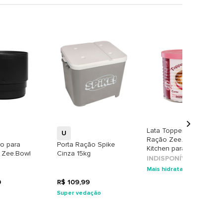
+
+
Lata Topper para
U
Ração Zee.Dog
o para
Porta Ração Spike
Kitchen para Cães
 Zee.Bowl
Cinza 15kg
sabor Carne
INDISPONÍVEL
Mais hidratação
0
R$ 109,99
e
Super vedação