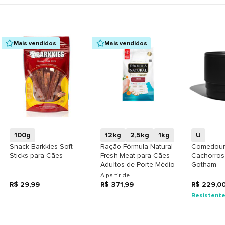
Mais vendidos
Mais vendidos
+
+
100g
12kg
2,5kg
1kg
U
Snack Barkkies Soft
Ração Fórmula Natural
Comedour
Sticks para Cães
Fresh Meat para Cães
Cachorros
Adultos de Porte Médio
Gotham
A partir de
R$ 29,99
R$ 371,99
R$ 229,0
Resistent