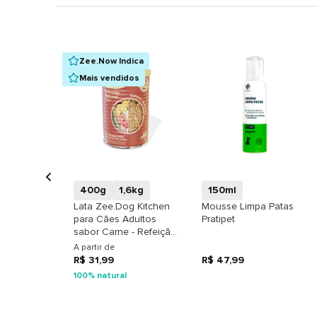
Zee.Now Indica
Mais vendidos
+
+
400g
1,6kg
150ml
Lata Zee.Dog Kitchen
Mousse Limpa Patas
para Cães Adultos
Pratipet
sabor Carne - Refeição
Natural
A partir de
R$ 31,99
R$ 47,99
100% natural