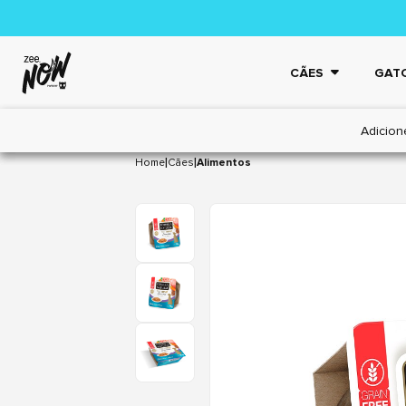
CÃES
GAT
Adicion
|
|
Home
Cães
Alimentos