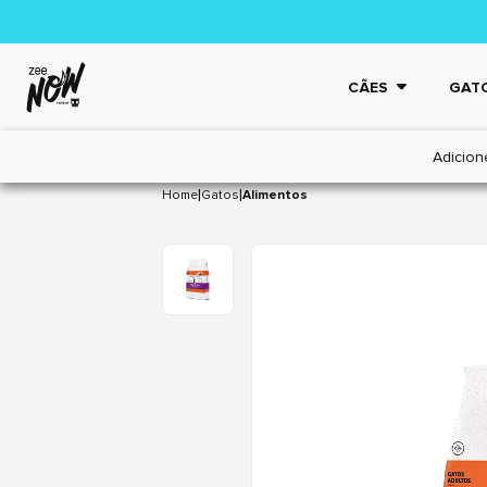
CÃES
GAT
Adicion
|
|
Home
Gatos
Alimentos