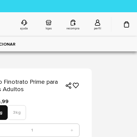
ajuda
lojas
recompra
perfil
CIONAR
 Finotrato Prime para
 Adultos
6,99
kg
3kg
1