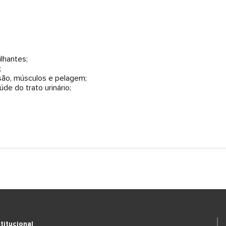
lhantes;
;
isão, músculos e pelagem;
úde do trato urinário;
stitucional