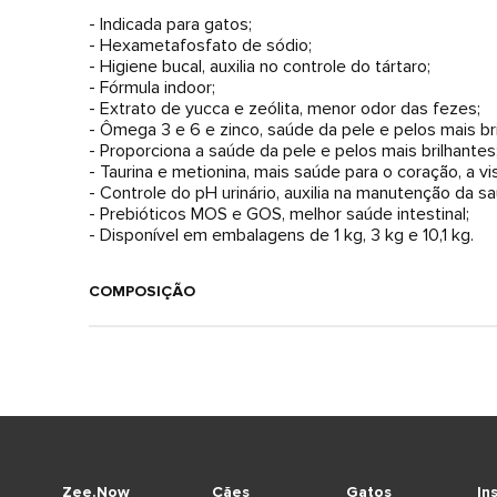
- Indicada para gatos;
- Hexametafosfato de sódio;
- Higiene bucal, auxilia no controle do tártaro;
- Fórmula indoor;
- Extrato de yucca e zeólita, menor odor das fezes;
- Ômega 3 e 6 e zinco, saúde da pele e pelos mais bri
- Proporciona a saúde da pele e pelos mais brilhantes
- Taurina e metionina, mais saúde para o coração, a v
- Controle do pH urinário, auxilia na manutenção da sa
- Prebióticos MOS e GOS, melhor saúde intestinal;
- Disponível em embalagens de 1 kg, 3 kg e 10,1 kg.
COMPOSIÇÃO
Zee.Now
Cães
Gatos
In