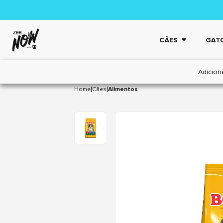
CÃES
GAT
Adicion
|
|
Home
Cães
Alimentos