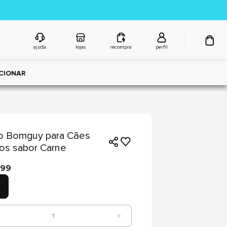
ajuda
lojas
recompra
perfil
CIONAR
o Bomguy para Cães
os sabor Carne
,99
1