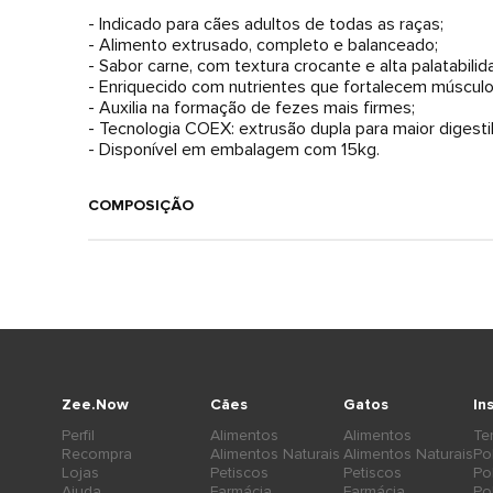
- Indicado para cães adultos de todas as raças;
- Alimento extrusado, completo e balanceado;
- Sabor carne, com textura crocante e alta palatabilid
- Enriquecido com nutrientes que fortalecem músculo
- Auxilia na formação de fezes mais firmes;
- Tecnologia COEX: extrusão dupla para maior digestib
- Disponível em embalagem com 15kg.
COMPOSIÇÃO
Zee.Now
Cães
Gatos
In
Perfil
Alimentos
Alimentos
Te
Recompra
Alimentos Naturais
Alimentos Naturais
Po
Lojas
Petiscos
Petiscos
Po
Ajuda
Farmácia
Farmácia
Po