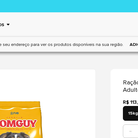
OS
e seu endereço para ver os
produtos disponíveis na sua região.
ADI
Raçã
Adult
R$ 113
15kg