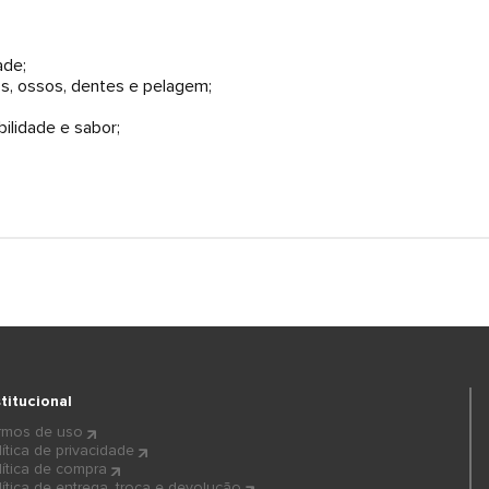
ade;
s, ossos, dentes e pelagem;
ilidade e sabor;
stitucional
rmos de uso
lítica de privacidade
lítica de compra
lítica de entrega, troca e devolução