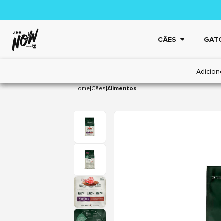
CÃES
GAT
Adicion
|
|
Home
Cães
Alimentos