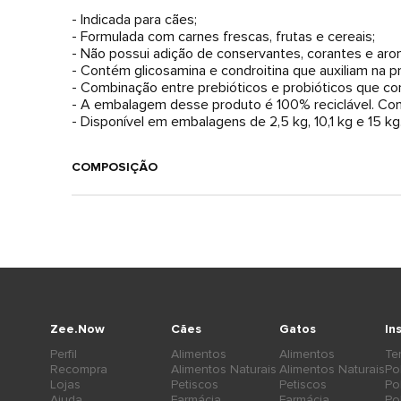
- Indicada para cães;
- Formulada com carnes frescas, frutas e cereais;
- Não possui adição de conservantes, corantes e aro
- Contém glicosamina e condroitina que auxiliam na pr
- Combinação entre prebióticos e probióticos que con
- A embalagem desse produto é 100% reciclável. Com 
- Disponível em embalagens de 2,5 kg, 10,1 kg e 15 kg
COMPOSIÇÃO
Zee.Now
Cães
Gatos
In
Perfil
Alimentos
Alimentos
Te
Recompra
Alimentos Naturais
Alimentos Naturais
Po
Lojas
Petiscos
Petiscos
Po
Ajuda
Farmácia
Farmácia
Po