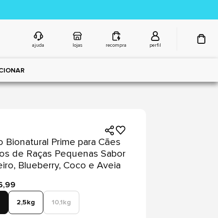
ajuda
lojas
recompra
perfil
CIONAR
 Bionatural Prime para Cães
tos de Raças Pequenas Sabor
iro, Blueberry, Coco e Aveia
6,99
2,5kg
10,1kg