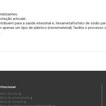
matizantes;
oteção articular;
tribuem para a saúde intestinal e, hexametafosfato de sódio par
apenas um tipo de plástico (monomaterial), facilita o processo 
.
stitucional
rmos de uso
lítica de privacidade
lítica de compra
lítica de entrega, troca e devolução