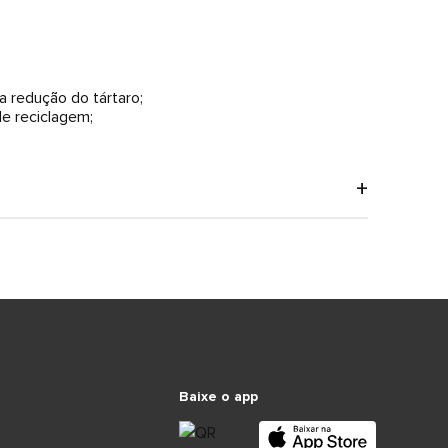
a redução do tártaro;
de reciclagem;
Baixe o app