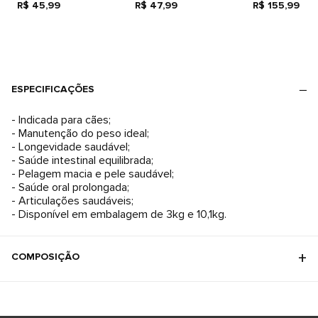
R$ 45,99
R$ 47,99
com Cálculos 
R$ 155,99
ESPECIFICAÇÕES
- Indicada para cães;
- Manutenção do peso ideal;
- Longevidade saudável;
- Saúde intestinal equilibrada;
- Pelagem macia e pele saudável;
- Saúde oral prolongada;
- Articulações saudáveis;
- Disponível em embalagem de 3kg e 10,1kg.
COMPOSIÇÃO