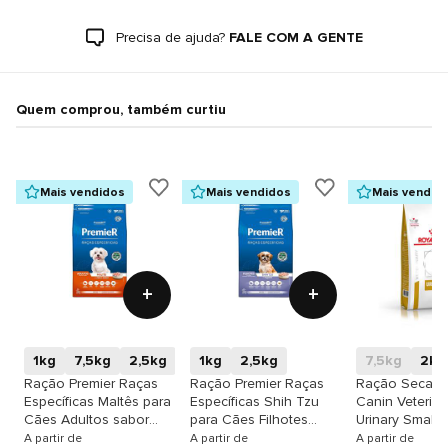
Precisa de ajuda?
FALE COM A GENTE
Quem comprou, também curtiu
Mais vendidos
Mais vendidos
Mais vendid
+
+
1kg
7,5kg
2,5kg
1kg
2,5kg
7,5kg
2kg
Ração Premier Raças
Ração Premier Raças
Ração Seca R
Específicas Maltês para
Específicas Shih Tzu
Canin Veterina
Cães Adultos sabor
para Cães Filhotes
Urinary Small 
Peru & Arroz
sabor Frango
Cães de Port
A partir de
A partir de
A partir de