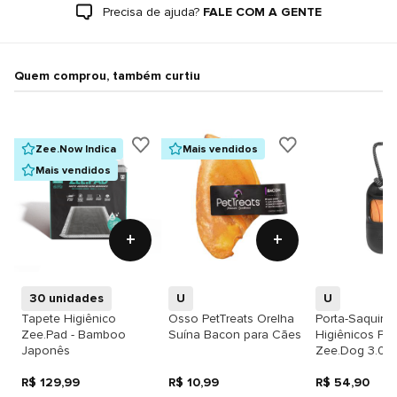
Precisa de ajuda?
FALE COM A GENTE
Quem comprou, também curtiu
Zee.Now Indica
Mais vendidos
Mais vendidos
+
+
30 unidades
U
U
Tapete Higiênico
Osso PetTreats Orelha
Porta-Saquinh
Zee.Pad - Bamboo
Suína Bacon para Cães
Higiênicos Pre
Japonês
Zee.Dog 3.0
R$ 129,99
R$ 10,99
R$ 54,90