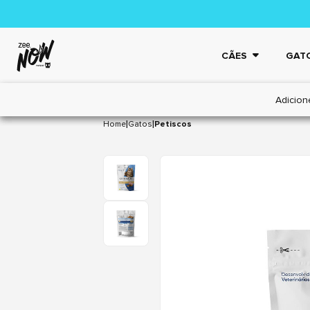
CÃES
GAT
Adicion
|
|
Home
Gatos
Petiscos