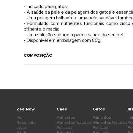
- Indicado para gatos;
- A saúde da pele e da pelagem dos gatos é essencia
- Uma pelagem brilhante e uma pele saudável também
- Formulado com nutrientes funcionais como zinco
brilhante e macia;
- Uma solução saborosa para a saúde do seu pet;
- Disponível em embalagem com 80g.
COMPOSIÇÃO
Zee.Now
Cães
Gatos
In
Perfil
Alimentos
Alimentos
Te
Recompra
Alimentos Naturais
Alimentos Naturais
Po
Lojas
Petiscos
Petiscos
Po
Ajuda
Farmácia
Farmácia
Po