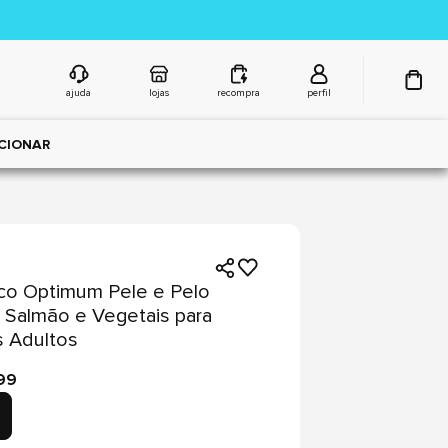
ajuda
lojas
recompra
perfil
CIONAR
co Optimum Pele e Pelo
 Salmão e Vegetais para
 Adultos
99