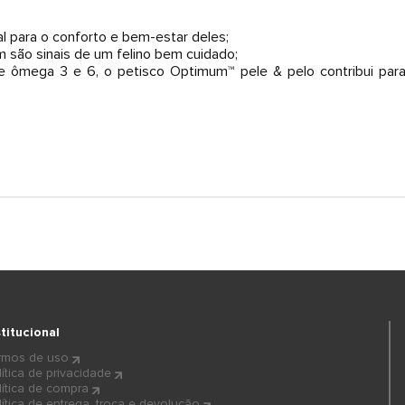
l para o conforto e bem-estar deles;
 são sinais de um felino bem cuidado;
 e ômega 3 e 6, o petisco Optimum™ pele & pelo contribui pa
stitucional
rmos de uso
lítica de privacidade
lítica de compra
lítica de entrega, troca e devolução