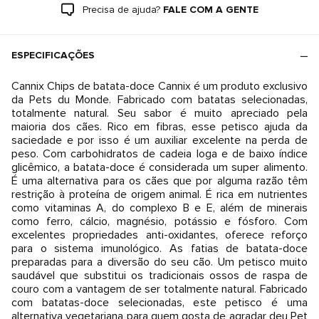
Precisa de ajuda?
FALE COM A GENTE
ESPECIFICAÇÕES
Cannix Chips de batata-doce Cannix é um produto exclusivo
da Pets du Monde. Fabricado com batatas selecionadas,
totalmente natural. Seu sabor é muito apreciado pela
maioria dos cães. Rico em fibras, esse petisco ajuda da
saciedade e por isso é um auxiliar excelente na perda de
peso. Com carbohidratos de cadeia loga e de baixo índice
glicêmico, a batata-doce é considerada um super alimento.
É uma alternativa para os cães que por alguma razão têm
restrição à proteína de origem animal. É rica em nutrientes
como vitaminas A, do complexo B e E, além de minerais
como ferro, cálcio, magnésio, potássio e fósforo. Com
excelentes propriedades anti-oxidantes, oferece reforço
para o sistema imunológico. As fatias de batata-doce
preparadas para a diversão do seu cão. Um petisco muito
saudável que substitui os tradicionais ossos de raspa de
couro com a vantagem de ser totalmente natural. Fabricado
com batatas-doce selecionadas, este petisco é uma
alternativa vegetariana para quem gosta de agradar deu Pet