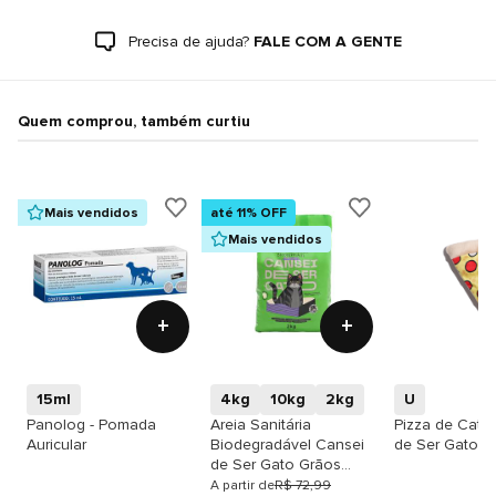
Precisa de ajuda?
FALE COM A GENTE
Quem comprou, também curtiu
Mais vendidos
até 11% OFF
Mais vendidos
+
+
15ml
4kg
10kg
2kg
U
Panolog - Pomada
Areia Sanitária
Pizza de Catn
Auricular
Biodegradável Cansei
de Ser Gato
de Ser Gato Grãos
Finos
A partir de
R$ 72,99