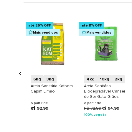
até 25% OFF
até 11% OFF
Mais vendidos
Mais vendidos
+
+
6kg
3kg
4kg
10kg
2kg
Areia Sanitária Katbom
Areia Sanitária
Capim Limão
Biodegradável Cansei
de Ser Gato Grãos
Finos
A partir de
A partir de
R$ 92,99
R$ 72,99
R$ 64,99
100% vegetal