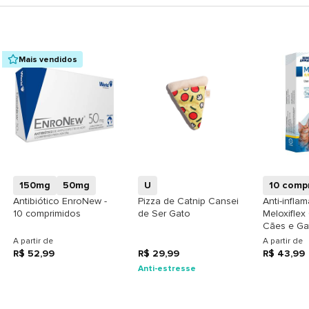
Mais vendidos
+
+
150mg
50mg
U
10 comp
Antibiótico EnroNew -
Pizza de Catnip Cansei
Anti-inflam
10 comprimidos
de Ser Gato
Meloxiflex
Cães e Ga
A partir de
A partir de
R$ 52,99
R$ 29,99
R$ 43,99
Anti-estresse