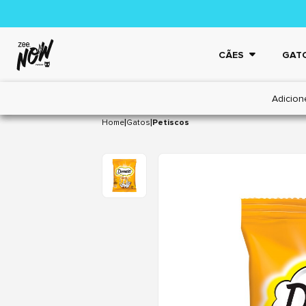
CÃES
GAT
Adicion
|
|
Home
Gatos
Petiscos