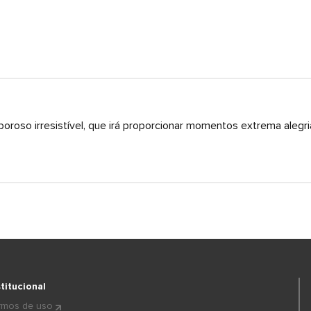
roso irresistível, que irá proporcionar momentos extrema alegri
stitucional
rmos de uso