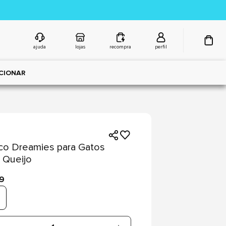
ajuda
lojas
recompra
perfil
CIONAR
co Dreamies para Gatos
 Queijo
99