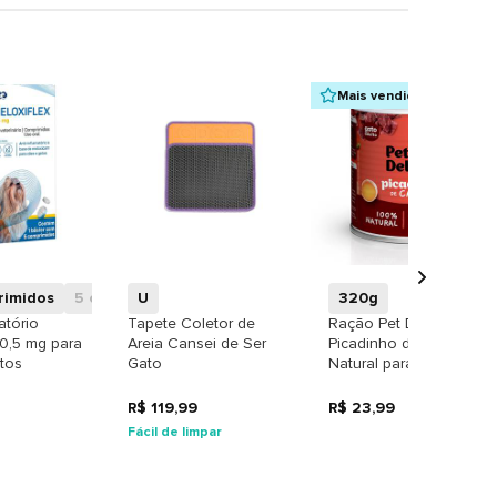
Mais vendidos
+
+
+
rimidos
5 comprimidos
U
320g
atório
Tapete Coletor de
Ração Pet Delícia
 0,5 mg para
Areia Cansei de Ser
Picadinho de Carne
tos
Gato
Natural para Gatos
R$ 119,99
R$ 23,99
Fácil de limpar