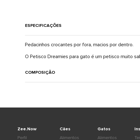
ESPECIFICAÇÕES
Pedacinhos crocantes por fora, macios por dentro.
O Petisco Dreamies para gato é um petisco muito sabo
COMPOSIÇÃO
Zee.Now
Cães
Gatos
In
Perfil
Alimentos
Alimentos
Te