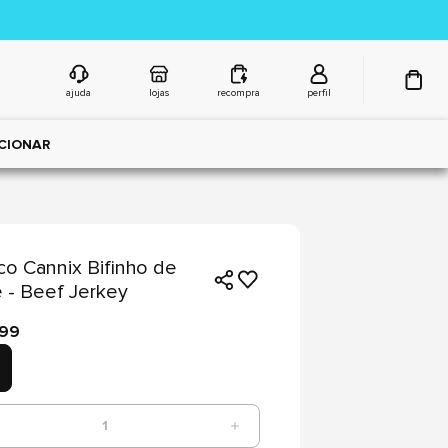
ajuda
lojas
recompra
perfil
CIONAR
co Cannix Bifinho de
 - Beef Jerkey
,99
1