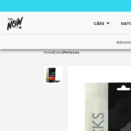
CÃES
GAT
Adicion
|
|
Home
Cães
Petiscos