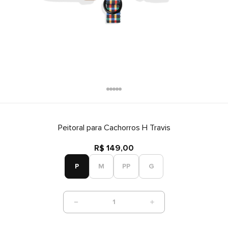
Peitoral para Cachorros H Travis
R$ 149,00
P
M
PP
G
1