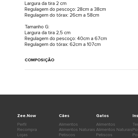
Largura da tira 2 cm
Regulagem do pescoço: 28cm a 38cm
Regulagem do tórax: 26cm a 58cm
Tamanho G:
Largura da tira 2,5 cm
Regulagem do pescoço: 40cm a 67cm
COMPOSIÇÃO
Zee.Now
Cães
Gatos
In
Perfil
Alimentos
Alimentos
Te
Recompra
Alimentos Naturais
Alimentos Naturais
Po
Lojas
Petiscos
Petiscos
Po