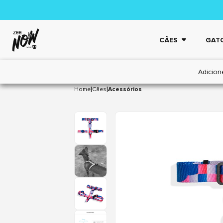
CÃES
GAT
Adicion
|
|
Home
Cães
Acessórios