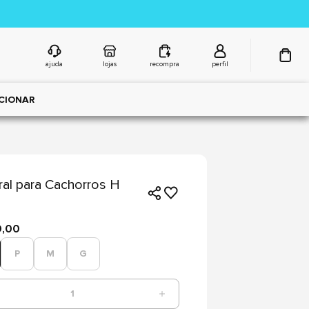
ajuda
lojas
recompra
perfil
CIONAR
ral para Cachorros H
n
9,00
P
M
G
1