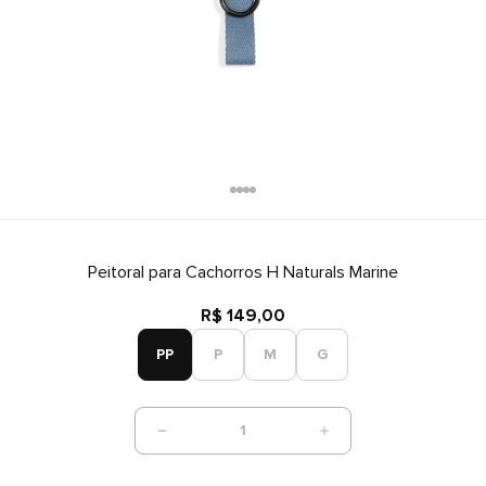
Peitoral para Cachorros H Naturals Marine
R$ 149,00
PP
P
M
G
1