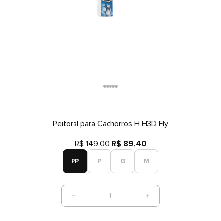
Peitoral para Cachorros H H3D Fly
R$ 149,00
R$ 89,40
PP
P
G
M
1