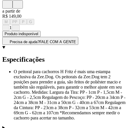
a partir de
R$ 149,00
M
PP
P
G
1
Produto indisponível
Precisa de ajuda?
FALE COM A GENTE
Especificações
O peitoral para cachorros H Fritz é mais uma estampa
exclusiva da Zee.Dog. Os peitorais da Zee.Dog tem 2
posições para prender a guia, são feitos de poliéster macio e
também são reguláveis, para garantir o melhor ajuste em seu
cachorro. Medidas: Largura da Tira: PP - 1cm P - 1,5cm M -
2cm G - 2,5cm Regulagem do Pescoço: PP - 20cm a 34cm P -
24cm a 38cm M - 31cm a 50cm G - 40cm a 67cm Regulagem
da Cintura: PP - 23cm a 38cm P - 32cm a 53cm M - 42cm a
69cm G - 62cm a 107cm *Recomendamos sempre medir o
cachorro para acertar no tamanho.