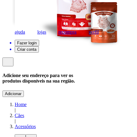
ajuda
lojas
recompra
perfil
Fazer login
Criar conta
Adicione seu endereço para ver os
produtos disponíveis na sua região.
Adicionar
Home
|
Cães
|
Acessórios