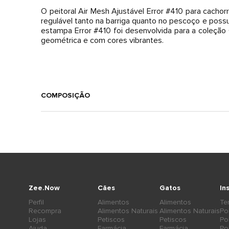
O peitoral Air Mesh Ajustável Error #410 para cacho
regulável tanto na barriga quanto no pescoço e possu
estampa Error #410 foi desenvolvida para a coleção
geométrica e com cores vibrantes.
COMPOSIÇÃO
Zee.Now
Cães
Gatos
In
Perfil
Alimentos
Alimentos
Te
Recompra
Alimentos Naturais
Alimentos Naturais
Po
Lojas
Petiscos
Petiscos
Po
Ajuda
Farmácia
Farmácia
Po