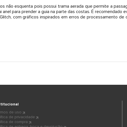
rros não esquenta pois possui trama aerada que permite a passag
i anel para prender a guia na parte das costas. É recomendado e
 Glitch, com gráficos inspirados em erros de processamento de
stitucional
rmos de uso
lítica de privacidade
lítica de compra
lítica de entrega, troca e devolução