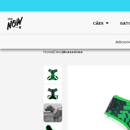
CÃES
GAT
Adicion
|
|
Home
Cães
Acessórios