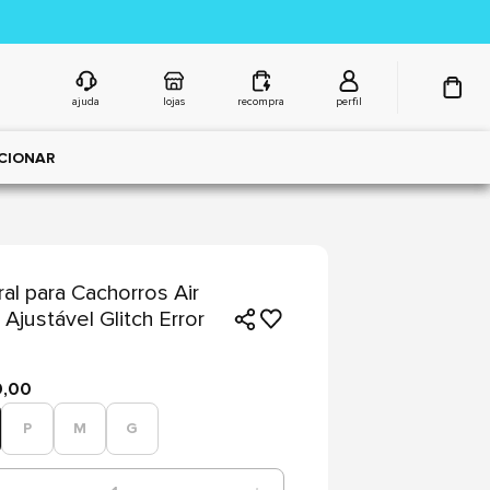
ajuda
lojas
recompra
perfil
CIONAR
ral para Cachorros Air
Ajustável Glitch Error
9,00
P
M
G