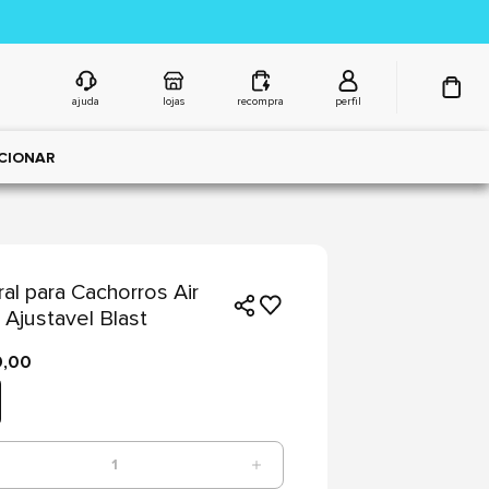
ajuda
lojas
recompra
perfil
CIONAR
ral para Cachorros Air
Ajustavel Blast
9,00
1