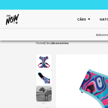
CÃES
GAT
Adicion
|
|
Home
Cães
Acessórios