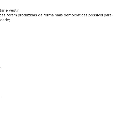
ar e vestir;
as foram produzidas da forma mais democráticas possível para c
edade;
m
m