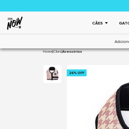
CÃES
GAT
Adicion
|
|
Home
Cães
Acessórios
26% OFF