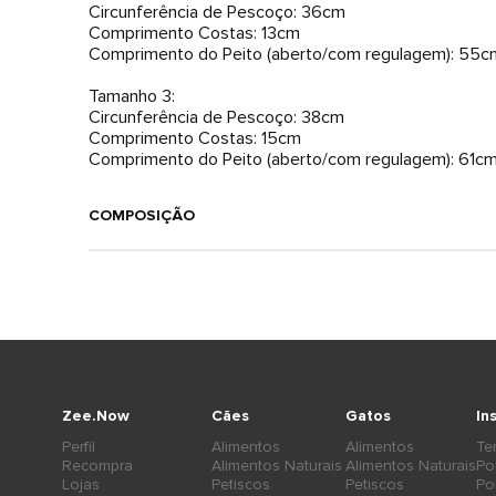
Circunferência de Pescoço: 36cm
Comprimento Costas: 13cm
Comprimento do Peito (aberto/com regulagem): 55c
Tamanho 3:
Circunferência de Pescoço: 38cm
Comprimento Costas: 15cm
Comprimento do Peito (aberto/com regulagem): 61c
COMPOSIÇÃO
Zee.Now
Cães
Gatos
In
Perfil
Alimentos
Alimentos
Te
Recompra
Alimentos Naturais
Alimentos Naturais
Po
Lojas
Petiscos
Petiscos
Po