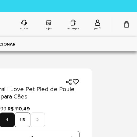
ajuda
lojas
recompra
perfil
CIONAR
ral I Love Pet Pied de Poule
 para Cães
,99
R$ 110,49
1
1,5
2