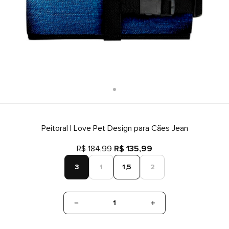
Peitoral I Love Pet Design para Cães Jean
R$ 184,99
R$ 135,99
3
1
1,5
2
1