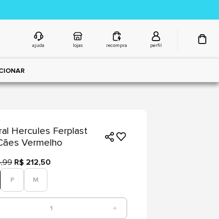
ajuda
lojas
recompra
perfil
CIONAR
ral Hercules Ferplast
Cães Vermelho
,99
R$ 212,50
P
M
1