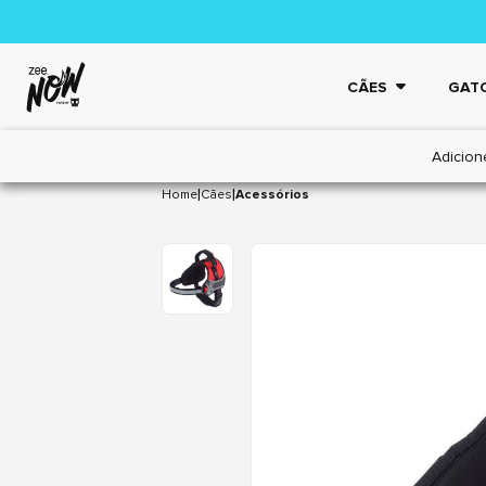
CÃES
GAT
Adicion
|
|
Home
Cães
Acessórios