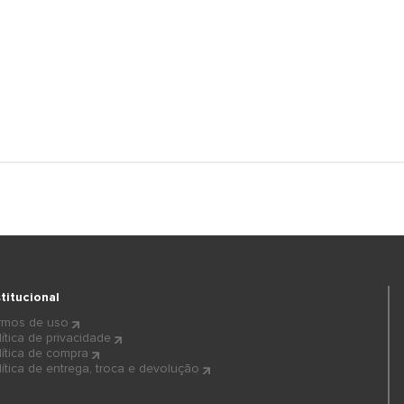
stitucional
rmos de uso
lítica de privacidade
lítica de compra
lítica de entrega, troca e devolução