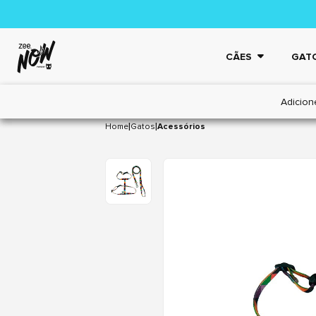
CÃES
GAT
Adicion
|
|
Home
Gatos
Acessórios