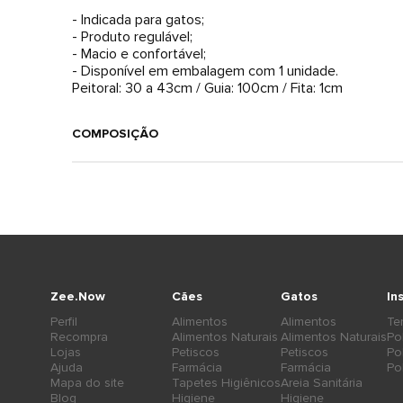
- Indicada para gatos;
- Produto regulável;
- Macio e confortável;
- Disponível em embalagem com 1 unidade.
Peitoral: 30 a 43cm / Guia: 100cm / Fita: 1cm
COMPOSIÇÃO
Zee.Now
Cães
Gatos
In
Perfil
Alimentos
Alimentos
Te
Recompra
Alimentos Naturais
Alimentos Naturais
Po
Lojas
Petiscos
Petiscos
Po
Ajuda
Farmácia
Farmácia
Po
Mapa do site
Tapetes Higiênicos
Areia Sanitária
Blog
Higiene
Higiene