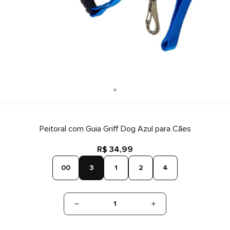
Peitoral com Guia Griff Dog Azul para Cães
R$ 34,99
00
3
1
2
4
1