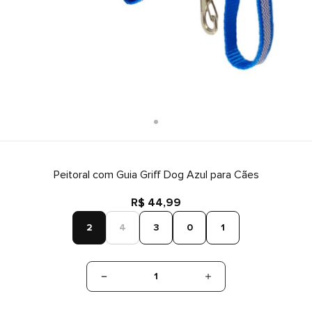
Peitoral com Guia Griff Dog Azul para Cães
R$ 44,99
2
4
3
0
1
1