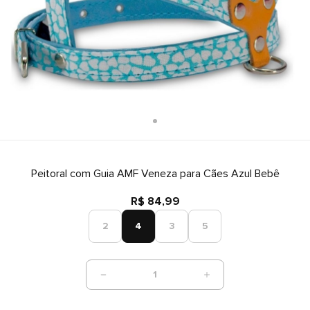
Peitoral com Guia AMF Veneza para Cães Azul Bebê
R$ 84,99
2
4
3
5
1