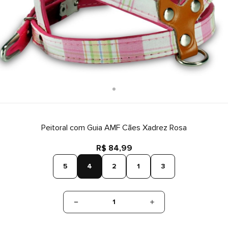
Peitoral com Guia AMF Cães Xadrez Rosa
R$ 84,99
5
4
2
1
3
1