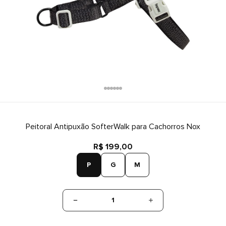
Peitoral Antipuxão SofterWalk para Cachorros Nox
R$ 199,00
P
G
M
1